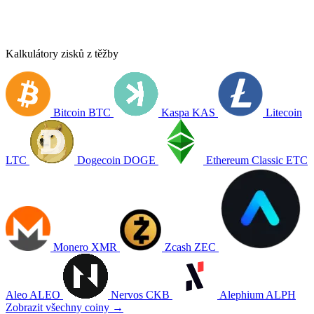
Kalkulátory zisků z těžby
Bitcoin
BTC
Kaspa
KAS
Litecoin
LTC
Dogecoin
DOGE
Ethereum Classic
ETC
Monero
XMR
Zcash
ZEC
Aleo
ALEO
Nervos
CKB
Alephium
ALPH
Zobrazit všechny coiny →