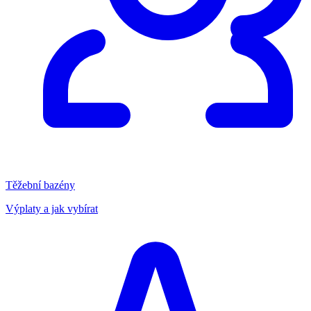
Těžební bazény
Výplaty a jak vybírat