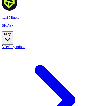
Tari Miners
SHA3x
Miny
Všechny mince