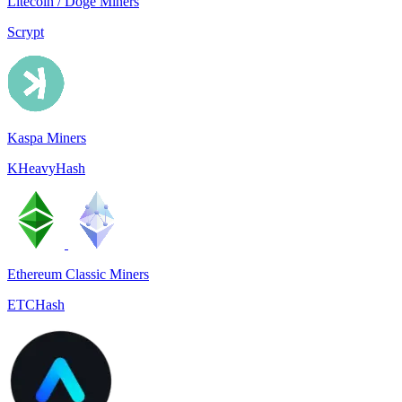
Litecoin / Doge Miners
Scrypt
Kaspa Miners
KHeavyHash
Ethereum Classic Miners
ETCHash