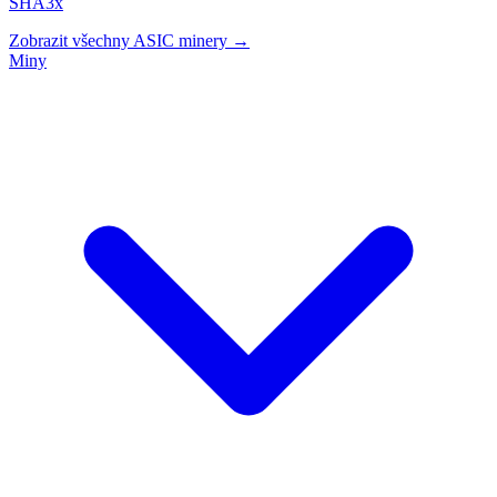
SHA3x
Zobrazit všechny ASIC minery →
Miny