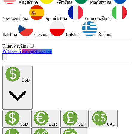
Angličtina
Němčina
Maďarština
Nizozemština
Španělština
Francouzština
Italština
Čeština
Polština
Řečtina
Tmavý režim
Přihlášení
Zaregistrovat se
USD
USD
EUR
GBP
CAD