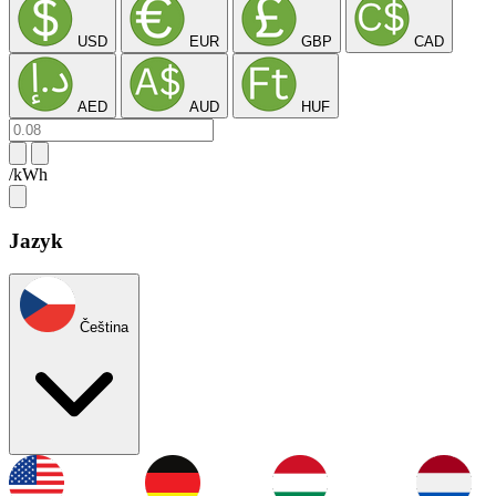
USD
EUR
GBP
CAD
AED
AUD
HUF
/kWh
Jazyk
Čeština