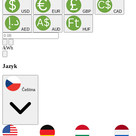
USD
EUR
GBP
CAD
AED
AUD
HUF
/kWh
Jazyk
Čeština