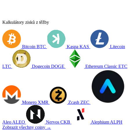
Kalkulátory zisků z těžby
Bitcoin
BTC
Kaspa
KAS
Litecoin
LTC
Dogecoin
DOGE
Ethereum Classic
ETC
Monero
XMR
Zcash
ZEC
Aleo
ALEO
Nervos
CKB
Alephium
ALPH
Zobrazit všechny coiny →