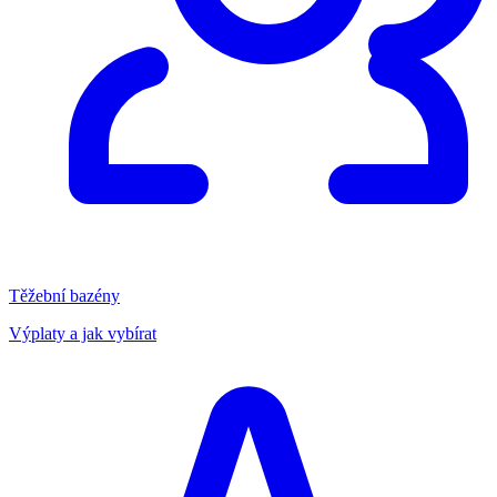
Těžební bazény
Výplaty a jak vybírat