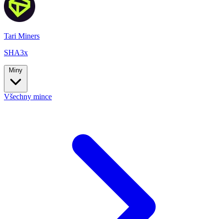
Tari Miners
SHA3x
Miny
Všechny mince