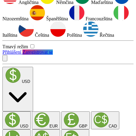
Angličtina
Němčina
Maďarština
Nizozemština
Španělština
Francouzština
Italština
Čeština
Polština
Řečtina
Tmavý režim
Přihlášení
Zaregistrovat se
USD
USD
EUR
GBP
CAD