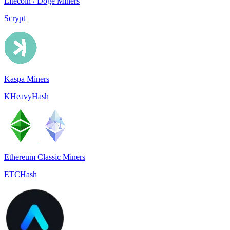
Litecoin / Doge Miners
Scrypt
Kaspa Miners
KHeavyHash
Ethereum Classic Miners
ETCHash