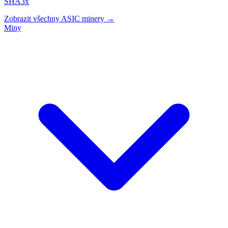
SHA3x
Zobrazit všechny ASIC minery →
Miny