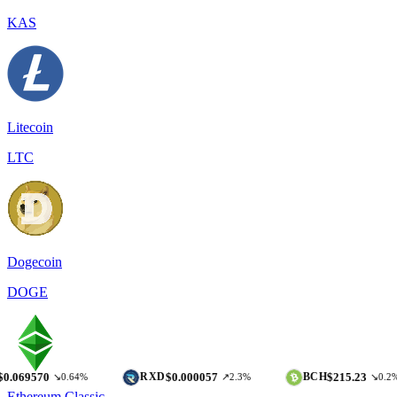
KAS
Litecoin
LTC
Dogecoin
DOGE
0
$0.000057
$215.23
RXD
BCH
↘0.64%
↗2.3%
↘0.2%
Ethereum Classic