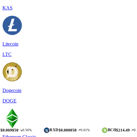
KAS
Litecoin
LTC
Dogecoin
DOGE
50
$0.000058
$214.49
RXD
BCH
↘0.56%
↗0.61%
↗0.16%
Ethereum Classic