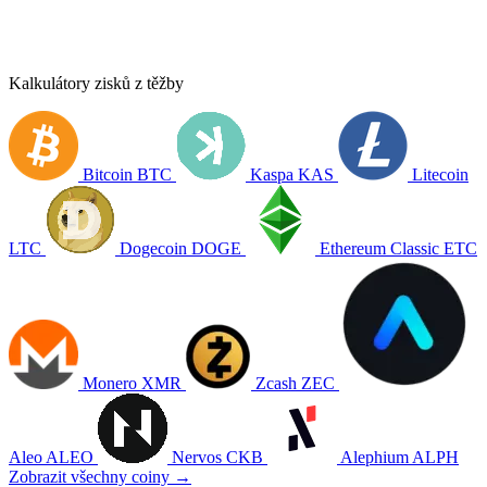
Kalkulátory zisků z těžby
Bitcoin
BTC
Kaspa
KAS
Litecoin
LTC
Dogecoin
DOGE
Ethereum Classic
ETC
Monero
XMR
Zcash
ZEC
Aleo
ALEO
Nervos
CKB
Alephium
ALPH
Zobrazit všechny coiny →