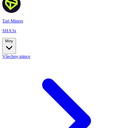
Tari Miners
SHA3x
Miny
Všechny mince