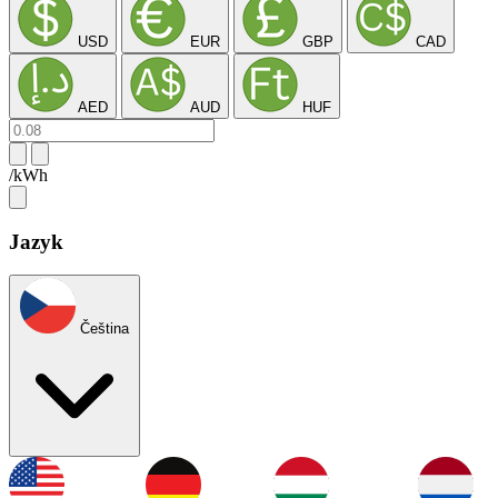
USD
EUR
GBP
CAD
AED
AUD
HUF
/kWh
Jazyk
Čeština