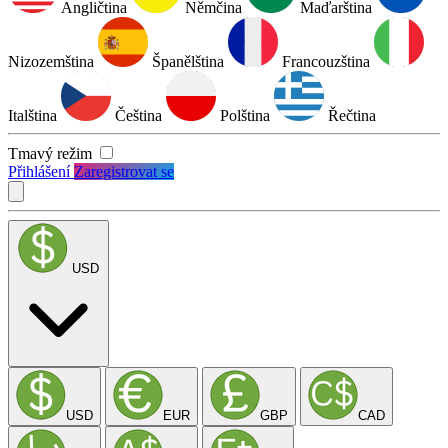
Angličtina
Němčina
Maďarština
Nizozemština
Španělština
Francouzština
Italština
Čeština
Polština
Řečtina
Tmavý režim
Přihlášení
Zaregistrovat se
USD
USD
EUR
GBP
CAD