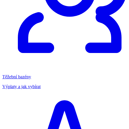
Těžební bazény
Výplaty a jak vybírat