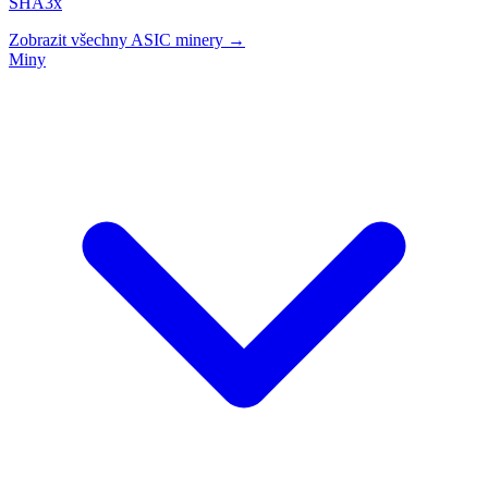
SHA3x
Zobrazit všechny ASIC minery →
Miny