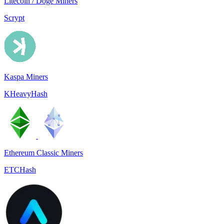
Litecoin / Doge Miners
Scrypt
Kaspa Miners
KHeavyHash
Ethereum Classic Miners
ETCHash