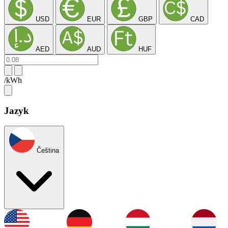
USD
EUR
GBP
CAD
AED
AUD
HUF
/kWh
Jazyk
Čeština