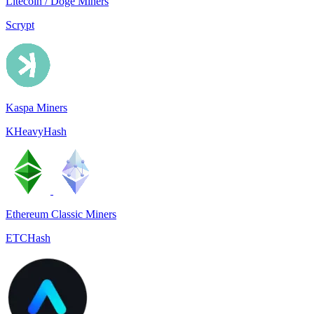
Litecoin / Doge Miners
Scrypt
Kaspa Miners
KHeavyHash
Ethereum Classic Miners
ETCHash