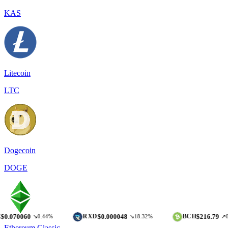
KAS
Litecoin
LTC
Dogecoin
DOGE
0
$0.000048
$216.79
RXD
BCH
↘0.44%
↘18.32%
↗0.07%
Ethereum Classic