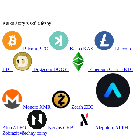
Kalkulátory zisků z těžby
Bitcoin
BTC
Kaspa
KAS
Litecoin
LTC
Dogecoin
DOGE
Ethereum Classic
ETC
Monero
XMR
Zcash
ZEC
Aleo
ALEO
Nervos
CKB
Alephium
ALPH
Zobrazit všechny coiny →