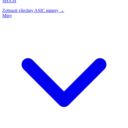
SHA3x
Zobrazit všechny ASIC minery →
Miny