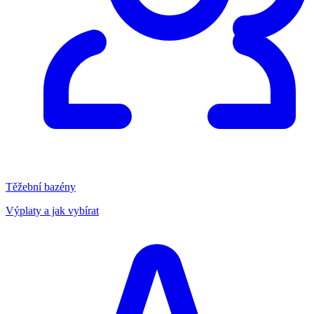
Těžební bazény
Výplaty a jak vybírat