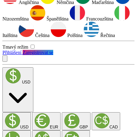
Angličtina
Němčina
Maďarština
Nizozemština
Španělština
Francouzština
Italština
Čeština
Polština
Řečtina
Tmavý režim
Přihlášení
Zaregistrovat se
USD
USD
EUR
GBP
CAD