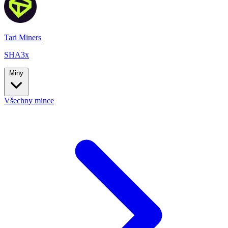
Tari Miners
SHA3x
Miny
Všechny mince