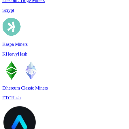
Litecoin / Doge Miners
Scrypt
Kaspa Miners
KHeavyHash
Ethereum Classic Miners
ETCHash