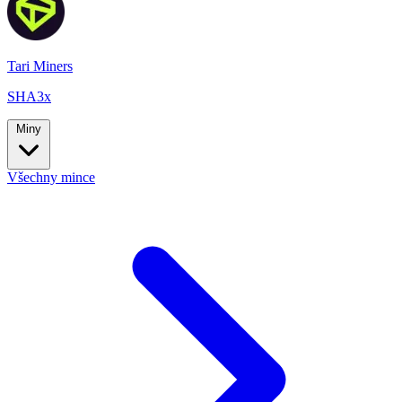
Tari Miners
SHA3x
Miny
Všechny mince