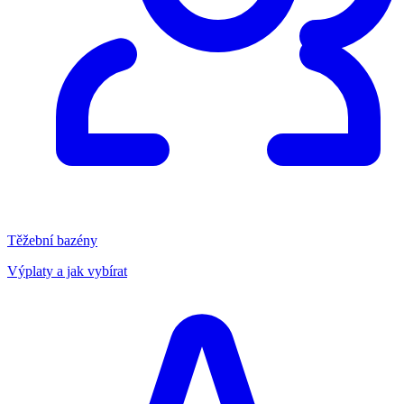
Těžební bazény
Výplaty a jak vybírat