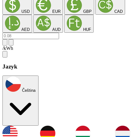
USD
EUR
GBP
CAD
AED
AUD
HUF
/kWh
Jazyk
Čeština