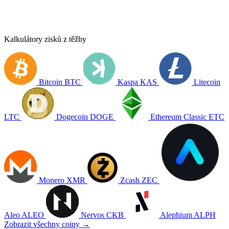
Kalkulátory zisků z těžby
Bitcoin
BTC
Kaspa
KAS
Litecoin
LTC
Dogecoin
DOGE
Ethereum Classic
ETC
Monero
XMR
Zcash
ZEC
Aleo
ALEO
Nervos
CKB
Alephium
ALPH
Zobrazit všechny coiny →