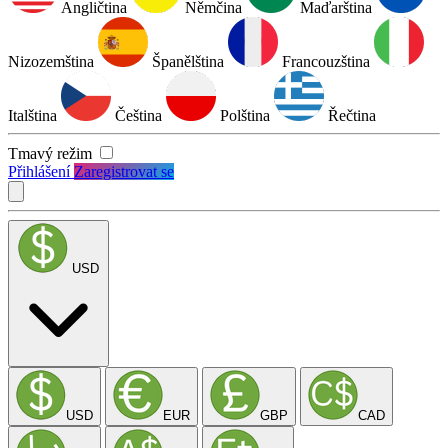
Angličtina
Němčina
Maďarština
Nizozemština
Španělština
Francouzština
Italština
Čeština
Polština
Řečtina
Tmavý režim
Přihlášení
Zaregistrovat se
USD
USD
EUR
GBP
CAD