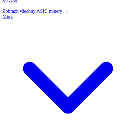
SHA3x
Zobrazit všechny ASIC minery →
Miny