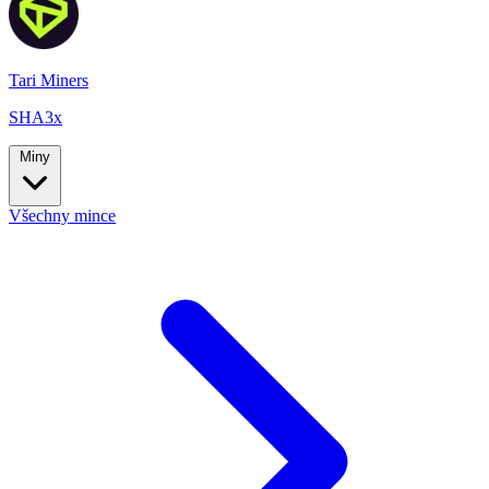
Tari Miners
SHA3x
Miny
Všechny mince