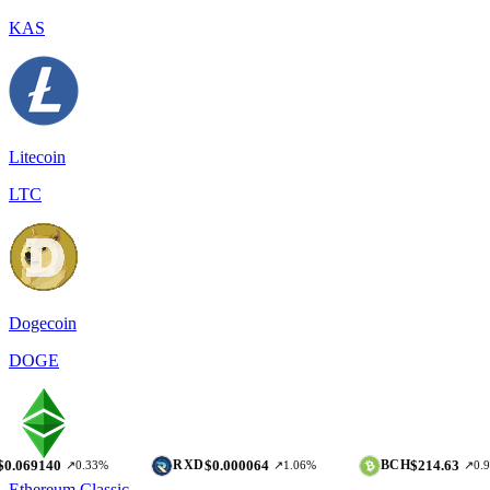
KAS
Litecoin
LTC
Dogecoin
DOGE
0
$0.000064
$214.63
RXD
BCH
↗0.33%
↗1.06%
↗0.97%
Ethereum Classic