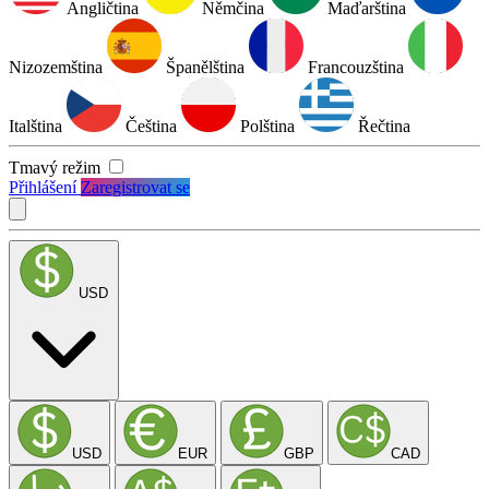
Angličtina
Němčina
Maďarština
Nizozemština
Španělština
Francouzština
Italština
Čeština
Polština
Řečtina
Tmavý režim
Přihlášení
Zaregistrovat se
USD
USD
EUR
GBP
CAD