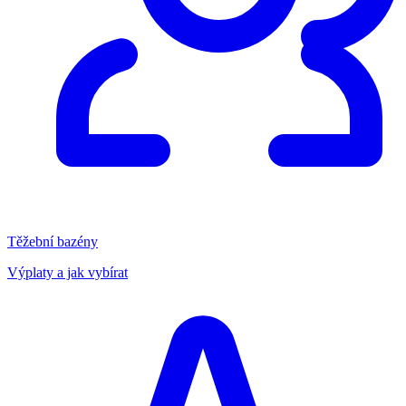
Těžební bazény
Výplaty a jak vybírat