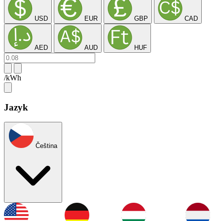
USD
EUR
GBP
CAD
AED
AUD
HUF
/kWh
Jazyk
Čeština