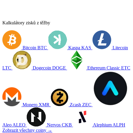
Kalkulátory zisků z těžby
Bitcoin
BTC
Kaspa
KAS
Litecoin
LTC
Dogecoin
DOGE
Ethereum Classic
ETC
Monero
XMR
Zcash
ZEC
Aleo
ALEO
Nervos
CKB
Alephium
ALPH
Zobrazit všechny coiny →