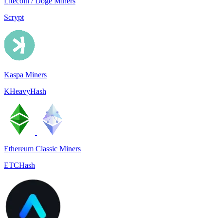
Litecoin / Doge Miners
Scrypt
Kaspa Miners
KHeavyHash
Ethereum Classic Miners
ETCHash