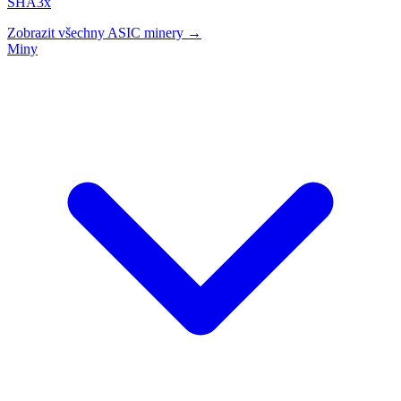
SHA3x
Zobrazit všechny ASIC minery →
Miny